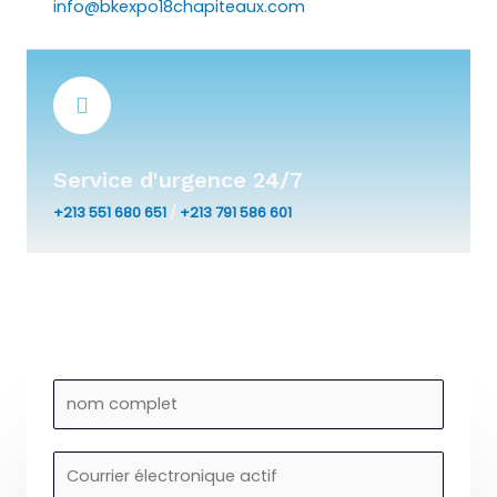
info@bkexpo18chapiteaux.com
Service d'urgence 24/7
+213 551 680 651
/
+213 791 586 601